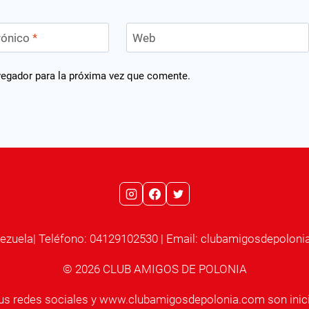
rónico
*
Web
vegador para la próxima vez que comente.
ezuela| Teléfono: 04129102530 | Email: clubamigosdepolo
© 2026 CLUB AMIGOS DE POLONIA
sus redes sociales y www.clubamigosdepolonia.com son inici