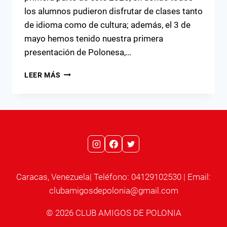
los alumnos pudieron disfrutar de clases tanto
de idioma como de cultura; además, el 3 de
mayo hemos tenido nuestra primera
presentación de Polonesa,…
CULMINACIÓN
LEER MÁS
DEL
PRIMER
SEMESTRE
DE
CLASES
2025
Caracas, Venezuela| Teléfono: 04129102530 | Email:
clubamigosdepolonia@gmail.com
© 2026 CLUB AMIGOS DE POLONIA