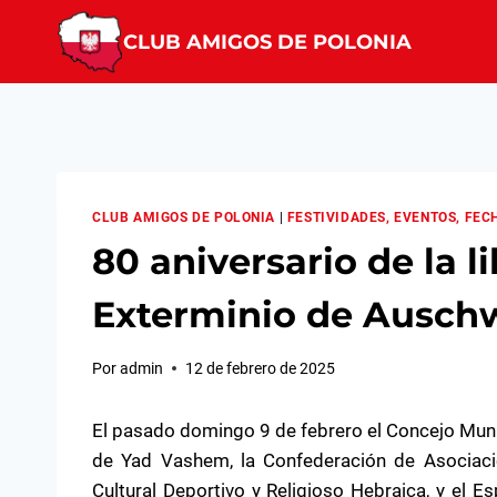
Saltar
CLUB AMIGOS DE POLONIA
al
contenido
CLUB AMIGOS DE POLONIA
|
FESTIVIDADES, EVENTOS, FEC
80 aniversario de la 
Exterminio de Auschw
Por
admin
12 de febrero de 2025
El pasado domingo 9 de febrero el Concejo Mun
de Yad Vashem, la Confederación de Asociacio
Cultural Deportivo y Religioso Hebraica, y el E