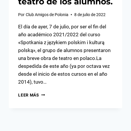
teatro de los alumnos.
Por
Club Amigos de Polonia
8 de julio de 2022
El día de ayer, 7 de julio, por ser el fin del
año académico 2021/2022 del curso
«Spotkania z językiem polskim i kulturą
polską», el grupo de alumnos presentaron
una breve obra de teatro en polaco.La
despedida de este año (ya por octava vez
desde el inicio de estos cursos en el año
2014), tuvo…
FIN
LEER MÁS
DEL
CURSO
«SPOTKANIA
Z
JĘZYKIEM
I