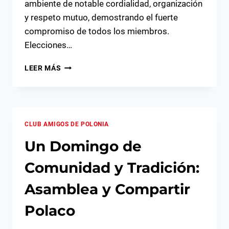
ambiente de notable cordialidad, organización
y respeto mutuo, demostrando el fuerte
compromiso de todos los miembros.
Elecciones…
ÉXITO
LEER MÁS
Y
CONSENSO
EN
LA
ASAMBLEA
CLUB AMIGOS DE POLONIA
EXTRAORDINARIA:
NUEVA
Un Domingo de
JUNTA
DIRECTIVA
Comunidad y Tradición:
ELEGIDA
Y
Asamblea y Compartir
CAMBIOS
ESTATUTARIOS
Polaco
APROBADOS