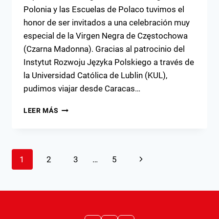
Polonia y las Escuelas de Polaco tuvimos el
honor de ser invitados a una celebración muy
especial de la Virgen Negra de Częstochowa
(Czarna Madonna). Gracias al patrocinio del
Instytut Rozwoju Języka Polskiego a través de
la Universidad Católica de Lublin (KUL),
pudimos viajar desde Caracas…
UNA
LEER MÁS
CELEBRACIÓN
ESPECIAL
EN
HONOR
Navegación
Siguiente
1
2
3
…
5
A
LA
de
página
VIRGEN
NEGRA
página
EN
GUARENAS