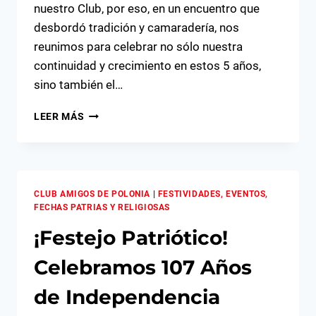
nuestro Club, por eso, en un encuentro que
desbordó tradición y camaradería, nos
reunimos para celebrar no sólo nuestra
continuidad y crecimiento en estos 5 años,
sino también el…
UN
LEER MÁS
BRINDIS
POR
LA
AMISTAD:
GRAN
CLUB AMIGOS DE POLONIA
|
FESTIVIDADES, EVENTOS,
FIESTA
FECHAS PATRIAS Y RELIGIOSAS
DE
¡Festejo Patriótico!
FIN
DE
Celebramos 107 Años
AÑO
2025
de Independencia