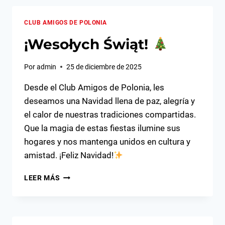
TRADICIÓN
POLACO
CLUB AMIGOS DE POLONIA
-
VENEZOLANA
¡Wesołych Świąt!
Por
admin
25 de diciembre de 2025
Desde el Club Amigos de Polonia, les
deseamos una Navidad llena de paz, alegría y
el calor de nuestras tradiciones compartidas.
Que la magia de estas fiestas ilumine sus
hogares y nos mantenga unidos en cultura y
amistad. ¡Feliz Navidad!
¡WESOŁYCH
LEER MÁS
ŚWIĄT!