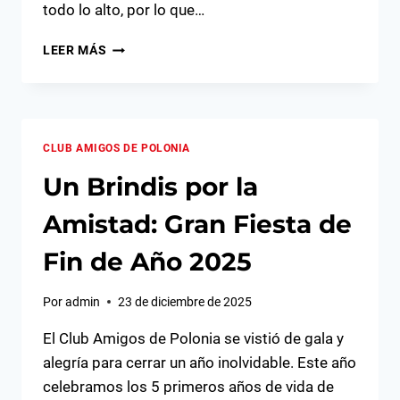
todo lo alto, por lo que…
¡FIESTA
LEER MÁS
JUBILEUSZOWA!
EL
CLUB
AMIGOS
DE
CLUB AMIGOS DE POLONIA
POLONIA
CELEBRA
Un Brindis por la
5
AÑOS
Amistad: Gran Fiesta de
DE
HISTORIA
Fin de Año 2025
Por
admin
23 de diciembre de 2025
El Club Amigos de Polonia se vistió de gala y
alegría para cerrar un año inolvidable. Este año
celebramos los 5 primeros años de vida de