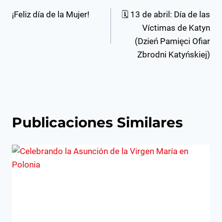
Navegación
¡Feliz día de la Mujer!
🗓️ 13 de abril: Día de las
de
Víctimas de Katyn
entradas
(Dzień Pamięci Ofiar
Zbrodni Katyńskiej)
Publicaciones Similares