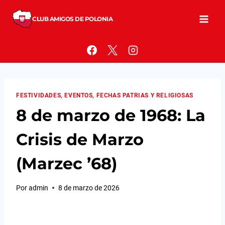
Saltar
al
CLUB AMIGOS DE POLONIA
contenido
FESTIVIDADES, EVENTOS, FECHAS PATRIAS Y RELIGIOSAS
8 de marzo de 1968: La
Crisis de Marzo
(Marzec ’68)
Por
admin
8 de marzo de 2026