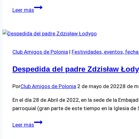
🗓️
Leer más
23
de
abril:
Día
Mundial
Club Amigos de Polonia
|
Festividades, eventos, fechas
del
Libro
Despedida del padre Zdzisław Łod
(y
la
Por
Club Amigos de Polonia
2 de mayo de 2022
8 de m
UNESCO
en
En el día 28 de Abril de 2022, en la sede de la Embaj
Polonia)
parroquial (gran parte de este tiempo en la Iglesia de
Despedida
Leer más
del
padre