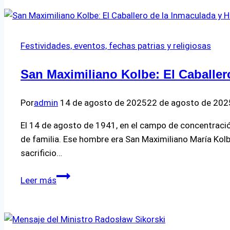
Zdzisław
Łodygo
Festividades, eventos, fechas patrias y religiosas
San Maximiliano Kolbe: El Caballer
Por
admin
14 de agosto de 2025
22 de agosto de 202
El 14 de agosto de 1941, en el campo de concentració
de familia. Ese hombre era San Maximiliano María Kolb
sacrificio…
San
Leer más
Maximiliano
Kolbe:
El