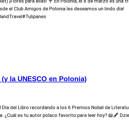
et) ¡Flores para ellas! 💐 En Polonia, el 8 de marzo es una tr
Desde el Club Amigos de Polonia les deseamos un lindo día!
andTravel#Tulipanes
ro (y la UNESCO en Polonia)
 Día del Libro recordando a los 6 Premios Nobel de Literatur
. ¿Cuál es tu autor polaco favorito para leer hoy? 📖🖋️ D