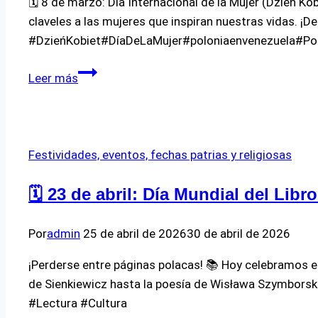
🗓 8 de marzo: Día Internacional de la Mujer (Dzień Kobi
claveles a las mujeres que inspiran nuestras vidas. ¡
#DzieńKobiet#DíaDeLaMujer#poloniaenvenezuela#Pol
¡Feliz
Leer más
día
de
la
Mujer!
Festividades, eventos, fechas patrias y religiosas
🗓️ 23 de abril: Día Mundial del Lib
Por
admin
25 de abril de 2026
30 de abril de 2026
¡Perderse entre páginas polacas! 📚 Hoy celebramos el
de Sienkiewicz hasta la poesía de Wisława Szymborska
#Lectura #Cultura