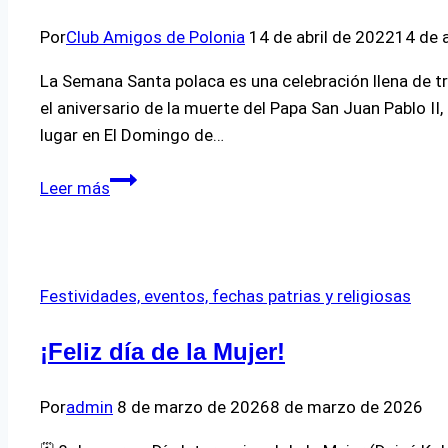
Por
Club Amigos de Polonia
14 de abril de 2022
14 de 
La Semana Santa polaca es una celebración llena de tra
el aniversario de la muerte del Papa San Juan Pablo II
lugar en El Domingo de…
Una
Leer más
Semana
Santa
a
la
Festividades, eventos, fechas patrias y religiosas
polaca
¡Feliz día de la Mujer!
Por
admin
8 de marzo de 2026
8 de marzo de 2026