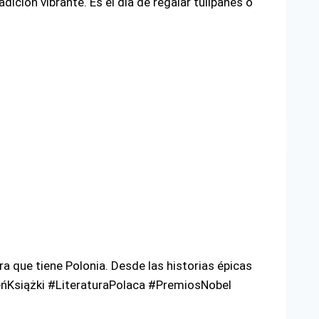
adición vibrante. Es el día de regalar tulipanes o
a que tiene Polonia. Desde las historias épicas
zieńKsiążki #LiteraturaPolaca #PremiosNobel