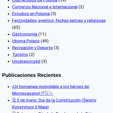
Club Amigos de Polonia
(59)
Comercio Nacional e Internacional
(2)
Estudios en Polonia
(3)
Festividades, eventos, fechas patrias y religiosas
(65)
Gastronomía
(11)
Idioma Polaco
(49)
Recreación y Deporte
(3)
Turismo
(2)
Uncategorized
(3)
Publicaciones Recientes
¡Un homenaje inolvidable a los héroes de
Montecassino! 🇵🇱✨
🗓 3 de mayo: Día de la Constitución (Święto
Konstytucji 3 Maja)