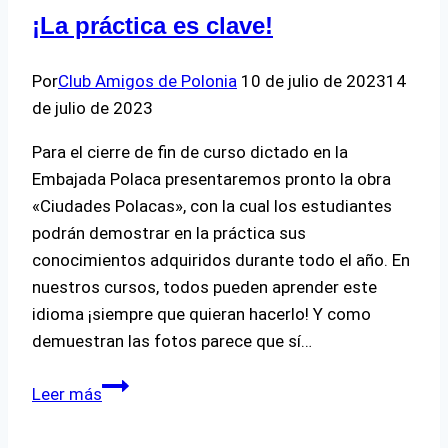
Polonia
¡La práctica es clave!
en
la
Por
Club Amigos de Polonia
10 de julio de 2023
14
UCAB
de julio de 2023
2025-
2026
Para el cierre de fin de curso dictado en la
Embajada Polaca presentaremos pronto la obra
«Ciudades Polacas», con la cual los estudiantes
podrán demostrar en la práctica sus
conocimientos adquiridos durante todo el año. En
nuestros cursos, todos pueden aprender este
idioma ¡siempre que quieran hacerlo! Y como
demuestran las fotos parece que sí…
¡La
Leer más
práctica
es