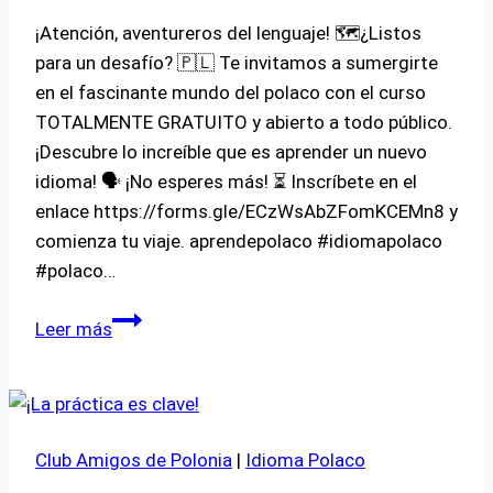
¡Atención, aventureros del lenguaje! 🗺️¿Listos
para un desafío? 🇵🇱 Te invitamos a sumergirte
en el fascinante mundo del polaco con el curso
TOTALMENTE GRATUITO y abierto a todo público.
¡Descubre lo increíble que es aprender un nuevo
idioma! 🗣️ ¡No esperes más! ⏳ Inscríbete en el
enlace https://forms.gle/ECzWsAbZFomKCEMn8 y
comienza tu viaje. aprendepolaco #idiomapolaco
#polaco…
Curso
Leer más
de
Idioma
y
Cultura
Club Amigos de Polonia
|
Idioma Polaco
de