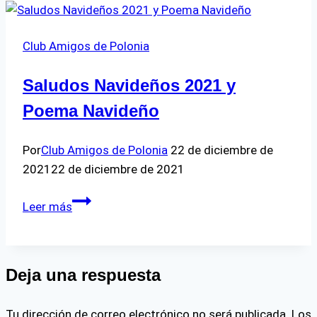
clave!
Club Amigos de Polonia
Saludos Navideños 2021 y
Poema Navideño
Por
Club Amigos de Polonia
22 de diciembre de
2021
22 de diciembre de 2021
Saludos
Leer más
Navideños
2021
y
Deja una respuesta
Poema
Navideño
Tu dirección de correo electrónico no será publicada.
Los