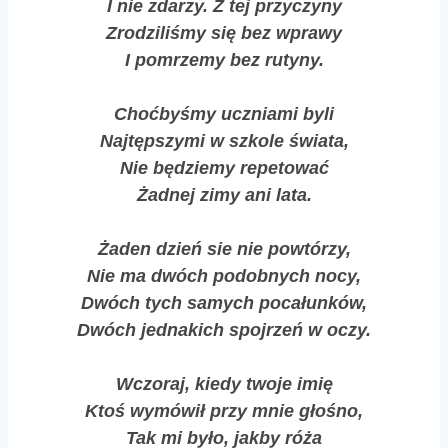
I nie zdarzy. Z tej przyczyny
Zrodziliśmy się bez wprawy
I pomrzemy bez rutyny.
Choćbyśmy uczniami byli
Najtępszymi w szkole świata,
Nie będziemy repetować
Żadnej zimy ani lata.
Żaden dzień sie nie powtórzy,
Nie ma dwóch podobnych nocy,
Dwóch tych samych pocałunków,
Dwóch jednakich spojrzeń w oczy.
Wczoraj, kiedy twoje imię
Ktoś wymówił przy mnie głośno,
Tak mi było, jakby róża