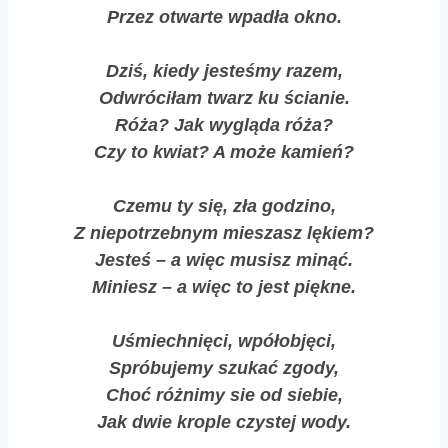
Przez otwarte wpadła okno.
Dziś, kiedy jesteśmy razem,
Odwróciłam twarz ku ścianie.
Róża? Jak wygląda róża?
Czy to kwiat? A może kamień?
Czemu ty się, zła godzino,
Z niepotrzebnym mieszasz lękiem?
Jesteś – a więc musisz minąć.
Miniesz – a więc to jest piękne.
Uśmiechnięci, wpółobjęci,
Spróbujemy szukać zgody,
Choć różnimy sie od siebie,
Jak dwie krople czystej wody.