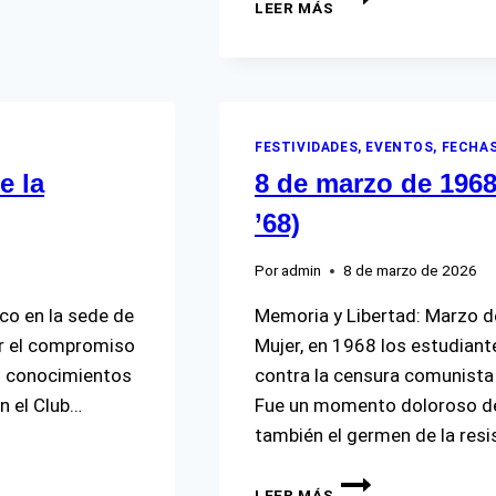
LEER MÁS
CURIE
SKŁODOWSKA
FESTIVIDADES, EVENTOS, FECHAS
e la
8 de marzo de 1968
’68)
Por
admin
8 de marzo de 2026
aco en la sede de
Memoria y Libertad: Marzo de
er el compromiso
Mujer, en 1968 los estudiante
us conocimientos
contra la censura comunista t
n el Club…
Fue un momento doloroso de 
también el germen de la resi
8
LEER MÁS