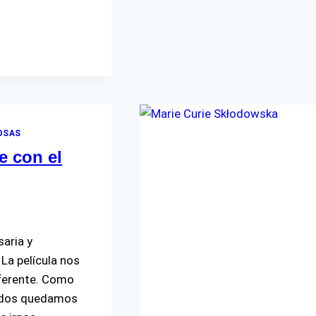
IOSAS
e con el
aria y
 La película nos
diferente. Como
 todos quedamos