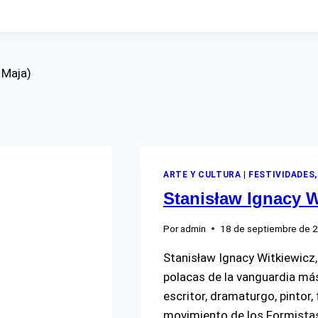
 Maja)
ARTE Y CULTURA
|
FESTIVIDADES,
Stanisław Ignacy W
Por
admin
18 de septiembre de 
Stanisław Ignacy Witkiewicz,
polacas de la vanguardia más
escritor, dramaturgo, pintor, 
movimiento de los Formistas 