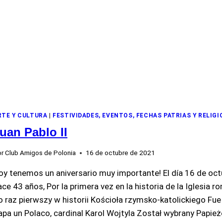
RTE Y CULTURA
|
FESTIVIDADES, EVENTOS, FECHAS PATRIAS Y RELIG
uan Pablo II
r
Club Amigos de Polonia
16 de octubre de 2021
oy tenemos un aniversario muy importante! El día 16 de oct
ace 43 años, Por la primera vez en la historia de la Iglesia 
o raz pierwszy w historii Kościoła rzymsko-katolickiego Fue 
apa un Polaco, cardinal Karol Wojtyla Został wybrany Papie