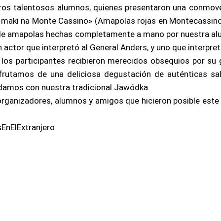
os talentosos alumnos, quienes presentaron una conmoved
maki na Monte Cassino» (Amapolas rojas en Montecassino).
s de amapolas hechas completamente a mano por nuestra a
n actor que interpretó al General Anders, y uno que interpre
, los participantes recibieron merecidos obsequios por s
isfrutamos de una deliciosa degustación de auténticas sa
ndamos con nuestra tradicional Jawódka.
rganizadores, alumnos y amigos que hicieron posible este ev
EnElExtranjero