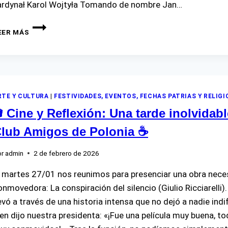
ardynał Karol Wojtyła Tomando de nombre Jan…
JUAN
EER MÁS
PABLO
II
RTE Y CULTURA
|
FESTIVIDADES, EVENTOS, FECHAS PATRIAS Y RELIG
 Cine y Reflexión: Una tarde inolvidabl
lub Amigos de Polonia ☕
r
admin
2 de febrero de 2026
l martes 27/01 nos reunimos para presenciar una obra neces
onmovedora: La conspiración del silencio (Giulio Ricciarelli).
levó a través de una historia intensa que no dejó a nadie in
ien dijo nuestra presidenta: «¡Fue una película muy buena,