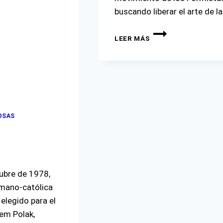
buscando liberar el arte de l
STANISŁAW
LEER MÁS
IGNACY
WITKIEWICZ
IOSAS
ubre de 1978,
romano-católica
elegido para el
żem Polak,