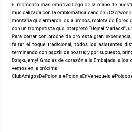
El momento más emotivo llegó de la mano de nuestr
musicalizada con la emblemática canción «Czerwone 
montaña que armaron los alumnos, repleta de flore
con un trompetista que interpretó “Hejnał Mariacki”, u
Para cerrar con broche de oro esta gran experiencia
faltar el toque tradicional, todos los asistentes d
terminando con pączki de postre; y por supuesto, bri
Dziękujemy! Gracias de corazón a la Embajada, a los o
vemos en la próxima!
ClubAmigosDePolonia #PoloniaEnVenezuela #Polacos