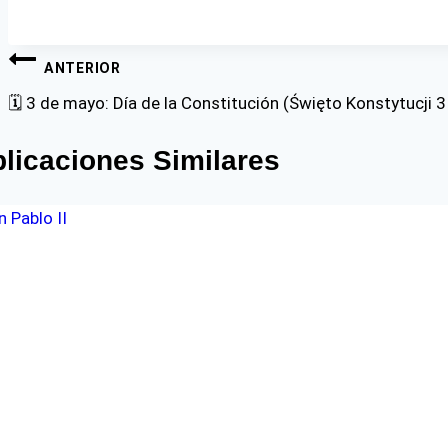
Navegación
ANTERIOR
de
🗓 3 de mayo: Día de la Constitución (Święto Konstytucji 3
entradas
licaciones Similares