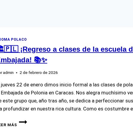
DIOMA POLACO
️🇵🇱 ¡Regreso a clases de la escuela d
mbajada! 📚✨
r
admin
2 de febrero de 2026
l jueves 22 de enero dimos inicio formal a las clases de pol
a Embajada de Polonia en Caracas. Nos alegra muchísimo v
e este grupo que, año tras año, se dedica a perfeccionar s
 a profundizar en nuestra rica cultura. Como es costumbre e
🏛️
EER MÁS
🇵🇱