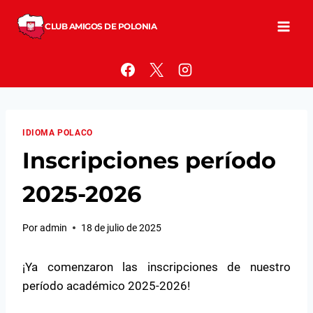
Saltar
al
CLUB AMIGOS DE POLONIA
contenido
IDIOMA POLACO
Inscripciones período
2025-2026
Por
admin
18 de julio de 2025
¡Ya comenzaron las inscripciones de nuestro
período académico 2025-2026!