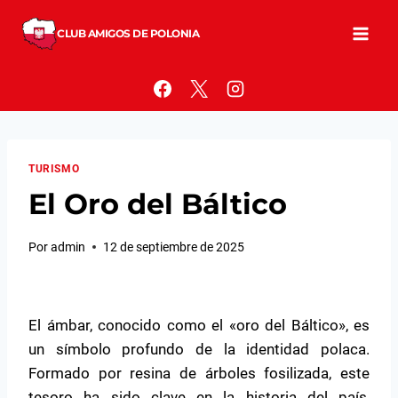
Saltar
al
CLUB AMIGOS DE POLONIA
contenido
TURISMO
El Oro del Báltico
Por
admin
12 de septiembre de 2025
El ámbar, conocido como el «oro del Báltico», es
un símbolo profundo de la identidad polaca.
Formado por resina de árboles fosilizada, este
tesoro ha sido clave en la historia del país,