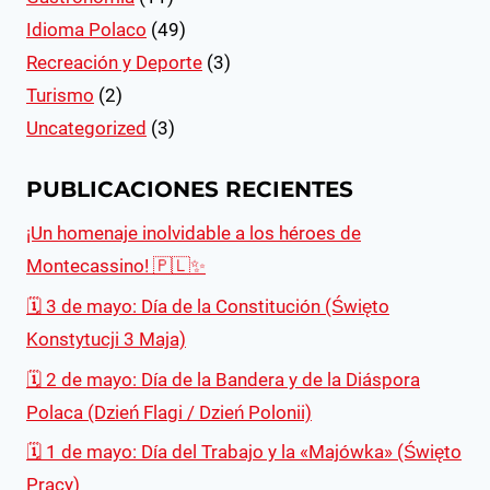
Idioma Polaco
(49)
Recreación y Deporte
(3)
Turismo
(2)
Uncategorized
(3)
PUBLICACIONES RECIENTES
¡Un homenaje inolvidable a los héroes de
Montecassino! 🇵🇱✨
🗓 3 de mayo: Día de la Constitución (Święto
Konstytucji 3 Maja)
🗓 2 de mayo: Día de la Bandera y de la Diáspora
Polaca (Dzień Flagi / Dzień Polonii)
🗓 1 de mayo: Día del Trabajo y la «Majówka» (Święto
Pracy)