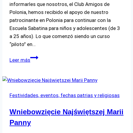
informarles que nosotros, el Club Amigos de
Polonia, hemos recibido el apoyo de nuestro
patrocinante en Polonia para continuar con la
Escuela Sabatina para niños y adolescentes (de 3
a 25 años). Lo que comenzó siendo un curso
“piloto” en…
Clases
Leer más
sabatinas
para
niños
y
Festividades, eventos, fechas patrias y religiosas
adolescentes
2024
Wniebowzięcie Najświętszej Marii
Panny