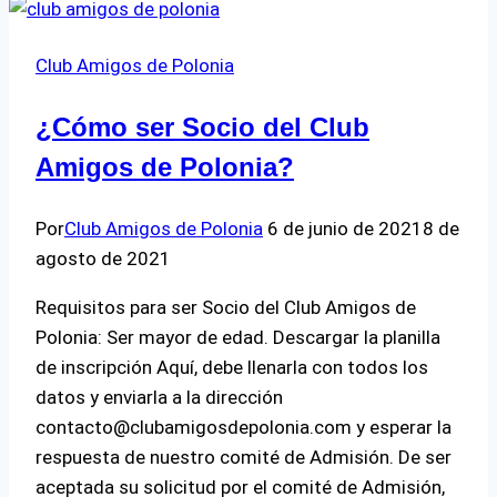
–
Constructor
Club Amigos de Polonia
de
la
¿Cómo ser Socio del Club
II
República
Amigos de Polonia?
–
Budowniczy
Por
Club Amigos de Polonia
6 de junio de 2021
8 de
II
agosto de 2021
Rzeczypospolitej
Requisitos para ser Socio del Club Amigos de
Polonia: Ser mayor de edad. Descargar la planilla
de inscripción Aquí, debe llenarla con todos los
datos y enviarla a la dirección
contacto@clubamigosdepolonia.com y esperar la
respuesta de nuestro comité de Admisión. De ser
aceptada su solicitud por el comité de Admisión,