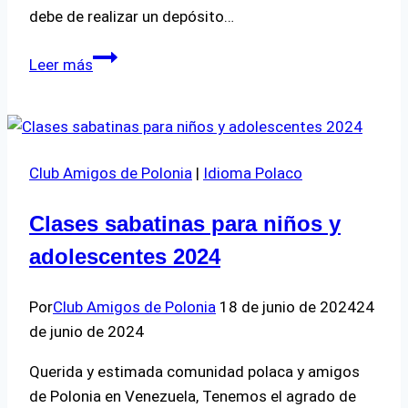
debe de realizar un depósito…
¿Cómo
Leer más
ser
Socio
del
Club
Club Amigos de Polonia
|
Idioma Polaco
Amigos
de
Clases sabatinas para niños y
Polonia?
adolescentes 2024
Por
Club Amigos de Polonia
18 de junio de 2024
24
de junio de 2024
Querida y estimada comunidad polaca y amigos
de Polonia en Venezuela, Tenemos el agrado de