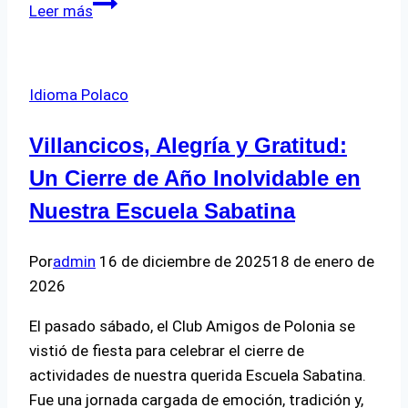
¡Bienvenidos
Leer más
todos
a
nuestro
Idioma Polaco
curso
vacacional
Villancicos, Alegría y Gratitud:
de
polaco!
Un Cierre de Año Inolvidable en
Nuestra Escuela Sabatina
Por
admin
16 de diciembre de 2025
18 de enero de
2026
El pasado sábado, el Club Amigos de Polonia se
vistió de fiesta para celebrar el cierre de
actividades de nuestra querida Escuela Sabatina.
Fue una jornada cargada de emoción, tradición y,