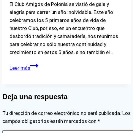
El Club Amigos de Polonia se vistió de gala y
Sabatina
alegría para cerrar un año inolvidable. Este año
celebramos los 5 primeros años de vida de
nuestro Club, por eso, en un encuentro que
desbordó tradición y camaradería, nos reunimos
para celebrar no sólo nuestra continuidad y
crecimiento en estos 5 años, sino también el…
Un
Leer más
Brindis
por
la
Deja una respuesta
Amistad:
Gran
Tu dirección de correo electrónico no será publicada.
Fiesta
Los
campos obligatorios están marcados con
de
*
Fin