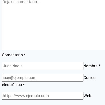
de
Año
2025
Comentario
*
Nombre
*
Correo
electrónico
*
Web