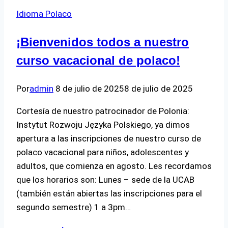
de
Idioma Polaco
la
escuela
¡Bienvenidos todos a nuestro
de
la
curso vacacional de polaco!
Embajada!
📚
Por
admin
8 de julio de 2025
8 de julio de 2025
✨
Cortesía de nuestro patrocinador de Polonia:
Instytut Rozwoju Języka Polskiego, ya dimos
apertura a las inscripciones de nuestro curso de
polaco vacacional para niños, adolescentes y
adultos, que comienza en agosto. Les recordamos
que los horarios son: Lunes – sede de la UCAB
(también están abiertas las inscripciones para el
segundo semestre) 1 a 3pm…