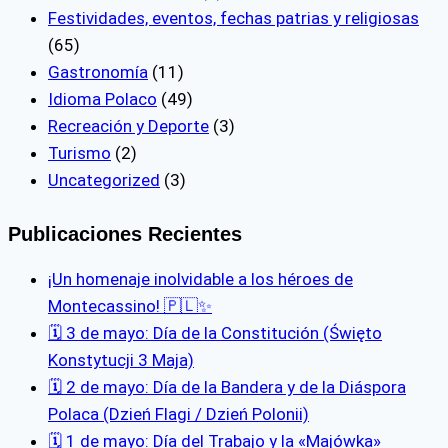
Festividades, eventos, fechas patrias y religiosas
(65)
Gastronomía
(11)
Idioma Polaco
(49)
Recreación y Deporte
(3)
Turismo
(2)
Uncategorized
(3)
Publicaciones Recientes
¡Un homenaje inolvidable a los héroes de
Montecassino! 🇵🇱✨
🗓 3 de mayo: Día de la Constitución (Święto
Konstytucji 3 Maja)
🗓 2 de mayo: Día de la Bandera y de la Diáspora
Polaca (Dzień Flagi / Dzień Polonii)
🗓 1 de mayo: Día del Trabajo y la «Majówka»