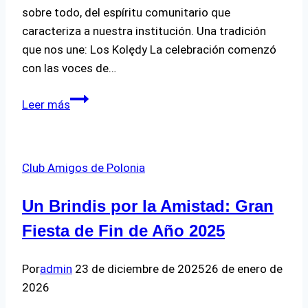
sobre todo, del espíritu comunitario que
caracteriza a nuestra institución. Una tradición
que nos une: Los Kolędy La celebración comenzó
con las voces de…
Villancicos,
Leer más
Alegría
y
Gratitud:
Club Amigos de Polonia
Un
Cierre
Un Brindis por la Amistad: Gran
de
Año
Fiesta de Fin de Año 2025
Inolvidable
en
Por
admin
23 de diciembre de 2025
26 de enero de
Nuestra
2026
Escuela