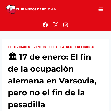
Saltar
al
CLUB AMIGOS DE POLONIA
contenido
FESTIVIDADES, EVENTOS, FECHAS PATRIAS Y RELIGIOSAS
🏛️ 17 de enero: El fin
de la ocupación
alemana en Varsovia,
pero no el fin de la
pesadilla