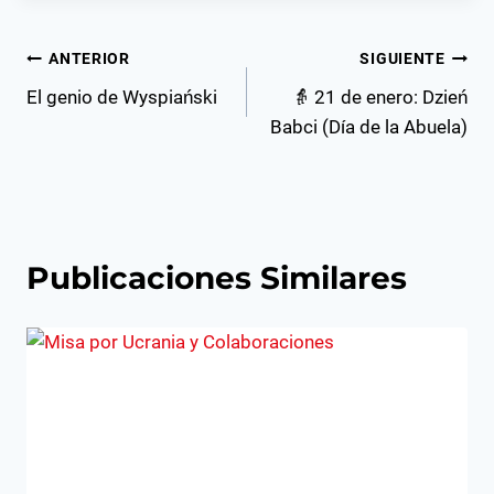
Navegación
ANTERIOR
SIGUIENTE
El genio de Wyspiański
👵 21 de enero: Dzień
de
Babci (Día de la Abuela)
entradas
Publicaciones Similares