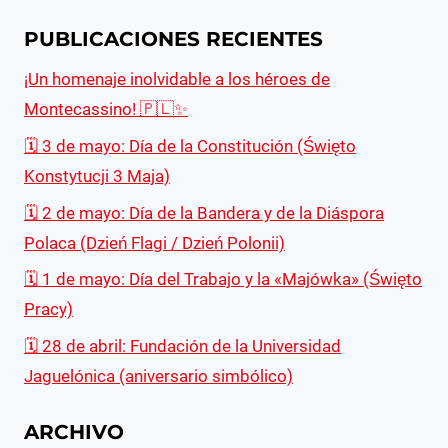
PUBLICACIONES RECIENTES
¡Un homenaje inolvidable a los héroes de
Montecassino! 🇵🇱✨
🗓 3 de mayo: Día de la Constitución (Święto
Konstytucji 3 Maja)
🗓 2 de mayo: Día de la Bandera y de la Diáspora
Polaca (Dzień Flagi / Dzień Polonii)
🗓 1 de mayo: Día del Trabajo y la «Majówka» (Święto
Pracy)
🗓️ 28 de abril: Fundación de la Universidad
Jaguelónica (aniversario simbólico)
ARCHIVO