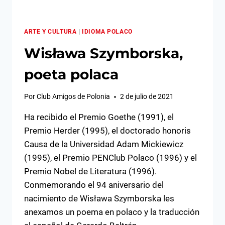
DE
LOS
ALUMNOS.
ARTE Y CULTURA
|
IDIOMA POLACO
Wisława Szymborska,
poeta polaca
Por
Club Amigos de Polonia
2 de julio de 2021
Ha recibido el Premio Goethe (1991), el
Premio Herder (1995), el doctorado honoris
Causa de la Universidad Adam Mickiewicz
(1995), el Premio PENClub Polaco (1996) y el
Premio Nobel de Literatura (1996).
Conmemorando el 94 aniversario del
nacimiento de Wisława Szymborska les
anexamos un poema en polaco y la traducción