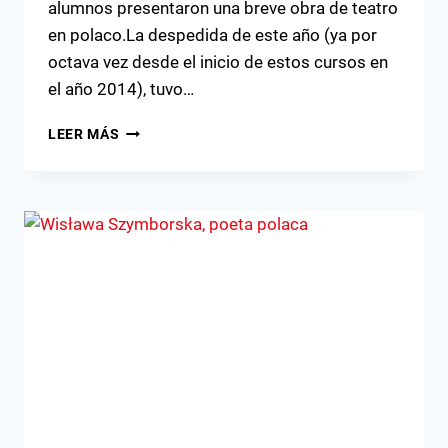
alumnos presentaron una breve obra de teatro
en polaco.La despedida de este año (ya por
octava vez desde el inicio de estos cursos en
el año 2014), tuvo…
FIN
LEER MÁS
DEL
CURSO
«SPOTKANIA
Z
JĘZYKIEM
I
KULTURĄ
POLSKĄ
DEL
AÑO
2021/2022
Y
OBRA
DE
TEATRO