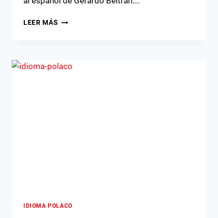
al español de Gerardo Beltrán….
WISŁAWA
LEER MÁS
SZYMBORSKA,
POETA
POLACA
IDIOMA POLACO