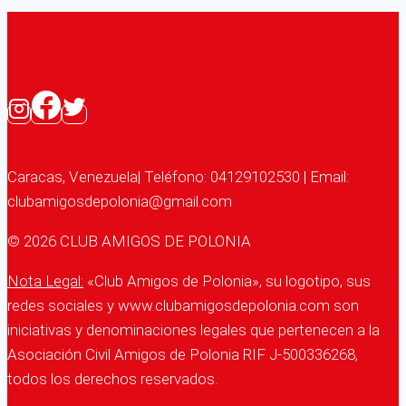
Empresarios
Polacos
Caracas, Venezuela| Teléfono: 04129102530 | Email:
clubamigosdepolonia@gmail.com
© 2026 CLUB AMIGOS DE POLONIA
Nota Legal:
«Club Amigos de Polonia», su logotipo, sus
redes sociales y www.clubamigosdepolonia.com son
iniciativas y denominaciones legales que pertenecen a la
Asociación Civil Amigos de Polonia RIF J-500336268,
todos los derechos reservados.