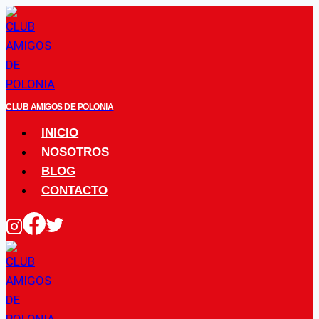
Saltar
al
contenido
CLUB AMIGOS DE POLONIA
INICIO
NOSOTROS
BLOG
CONTACTO