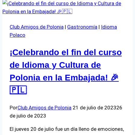
encuentros
culturales!
🇵🇱
Club Amigos de Polonia
|
Gastronomía
|
Idioma
Polaco
¡Celebrando el fin del curso
de Idioma y Cultura de
Polonia en la Embajada! 🎉
🇵🇱
Por
Club Amigos de Polonia
21 de julio de 2023
26
de julio de 2023
El jueves 20 de julio fue un día lleno de emociones,