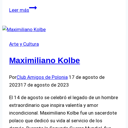
Inicio
Leer más
del
Curso
de
Polaco
Arte y Cultura
para
Niños
Maximiliano Kolbe
y
Adolescentes
Por
Club Amigos de Polonia
17 de agosto de
2023
17 de agosto de 2023
El 14 de agosto se celebró el legado de un hombre
extraordinario que inspira valentía y amor
incondicional. Maximiliano Kolbe fue un sacerdote
polaco que dedicó su vida al servicio de los