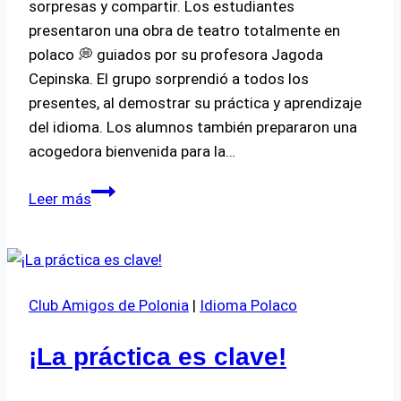
sorpresas y compartir. Los estudiantes
presentaron una obra de teatro totalmente en
polaco 💭 guiados por su profesora Jagoda
Cepinska. El grupo sorprendió a todos los
presentes, al demostrar su práctica y aprendizaje
del idioma. Los alumnos también prepararon una
acogedora bienvenida para la…
¡Celebrando
Leer más
el
fin
del
curso
Club Amigos de Polonia
|
Idioma Polaco
de
Idioma
¡La práctica es clave!
y
Cultura