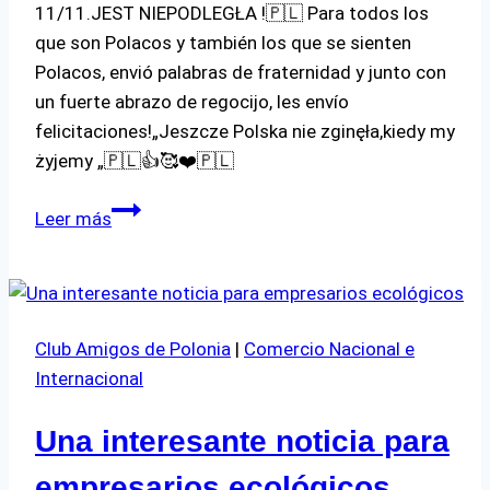
11/11.JEST NIEPODLEGŁA !🇵🇱 Para todos los
que son Polacos y también los que se sienten
Polacos, envió palabras de fraternidad y junto con
un fuerte abrazo de regocijo, les envío
felicitaciones!„Jeszcze Polska nie zginęła,kiedy my
żyjemy „🇵🇱👍🥰❤️🇵🇱
Mensaje
Leer más
para
todos
los
Polacos
Club Amigos de Polonia
|
Comercio Nacional e
Internacional
Una interesante noticia para
empresarios ecológicos