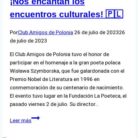
¡Nos encantan los
encuentros culturales! 🇵🇱
Por
Club Amigos de Polonia
26 de julio de 2023
26
de julio de 2023
El Club Amigos de Polonia tuvo el honor de
participar en el homenaje a la gran poeta polaca
Wisława Szymborska, que fue galardonada con el
Premio Nobel de Literatura en 1996 en
conmemoración de su centenario de nacimiento.
El evento tuvo lugar en la Fundación La Poeteca, el
pasado viernes 2 de julio. Su director…
¡Nos
Leer más
encantan
los