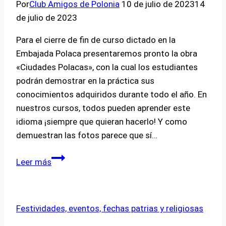
de
Por
Club Amigos de Polonia
10 de julio de 2023
14
Polonia
de julio de 2023
en
Para el cierre de fin de curso dictado en la
la
Embajada Polaca presentaremos pronto la obra
Embajada!
«Ciudades Polacas», con la cual los estudiantes
🎉
podrán demostrar en la práctica sus
🇵🇱
conocimientos adquiridos durante todo el año. En
nuestros cursos, todos pueden aprender este
idioma ¡siempre que quieran hacerlo! Y como
demuestran las fotos parece que sí…
¡La
Leer más
práctica
es
clave!
Festividades, eventos, fechas patrias y religiosas