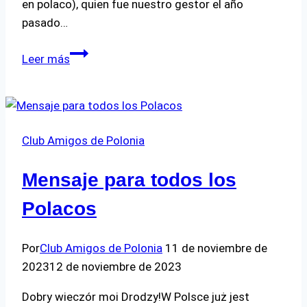
en polaco), quien fue nuestro gestor el año
pasado…
Visita
Leer más
del
Prof.
Nowicki
en
Club Amigos de Polonia
mayo
2024
Mensaje para todos los
Polacos
Por
Club Amigos de Polonia
11 de noviembre de
2023
12 de noviembre de 2023
Dobry wieczór moi Drodzy!W Polsce już jest