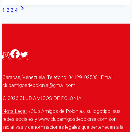
honor
Siguiente
Navegación
a
1
2
3
4
página
Juan
de
Pablo
II!
página
Caracas, Venezuela| Teléfono: 04129102530 | Email:
clubamigosdepolonia@gmail.com
© 2026 CLUB AMIGOS DE POLONIA
Nota Legal:
«Club Amigos de Polonia», su logotipo, sus
redes sociales y www.clubamigosdepolonia.com son
iniciativas y denominaciones legales que pertenecen a la