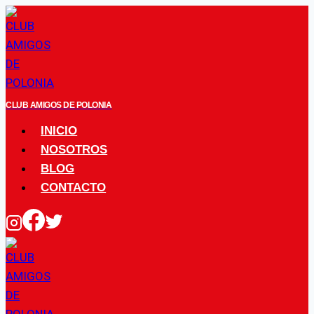
Saltar
al
contenido
CLUB AMIGOS DE POLONIA
INICIO
NOSOTROS
BLOG
CONTACTO