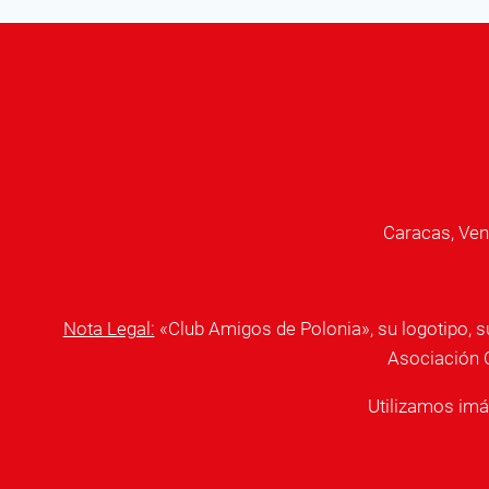
LA
II
REPÚBLICA
–
BUDOWNICZY
II
RZECZYPOSPOLITEJ
Caracas, Ven
Nota Legal:
«Club Amigos de Polonia», su logotipo, 
Asociación C
Utilizamos imág