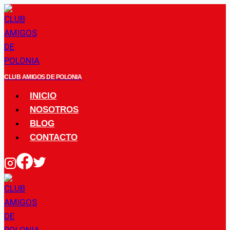
Saltar
al
contenido
CLUB AMIGOS DE POLONIA
INICIO
NOSOTROS
BLOG
CONTACTO