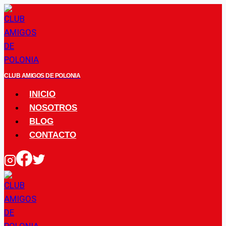
Saltar
al
contenido
CLUB AMIGOS DE POLONIA
INICIO
NOSOTROS
BLOG
CONTACTO