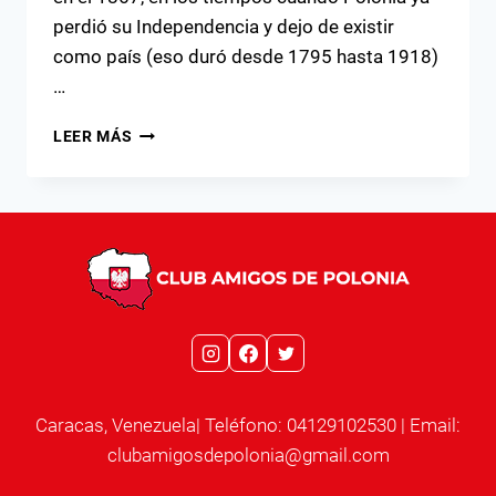
perdió su Independencia y dejo de existir
como país (eso duró desde 1795 hasta 1918)
…
MARIE
LEER MÁS
CURIE
SKŁODOWSKA
Caracas, Venezuela| Teléfono: 04129102530 | Email:
clubamigosdepolonia@gmail.com